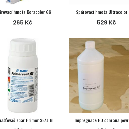
árovací hmota Keracolor GG
Spárovací hmota Ultracolor 
265
Kč
529
Kč
ašťovač spár Primer SEAL M