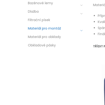
Bazénové lemy
Materi
Dlažba
Příp
Filtrační písek
Kval
Spár
Materiál pro montáž
Finá
Materiál pro obklady
Obkladové pásky
TŘÍDIT 
E
7 
K