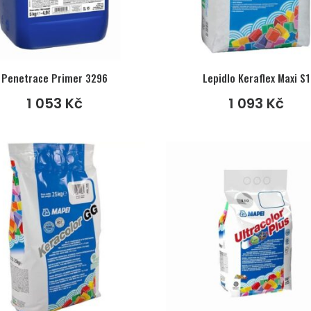
Penetrace Primer 3296
Lepidlo Keraflex Maxi S1
1 053
Kč
1 093
Kč