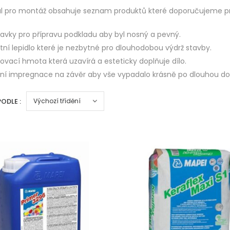
ál pro montáž obsahuje seznam produktů které doporučujeme pro
ravky pro přípravu podkladu aby byl nosný a pevný.
itní lepidlo které je nezbytné pro dlouhodobou výdrž stavby.
ovací hmota která uzavírá a esteticky doplňuje dílo.
lní impregnace na závěr aby vše vypadalo krásně po dlouhou do
PODLE :
xclusive beton
Klasic umělý
pískovec
Produkty
7 Produkty
oupit
Koupit