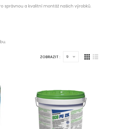
 správnou a kvalitní montáž našich výrobků.
bu.
ZOBRAZIT :
Mystery beton
7 Produkty
Koupit