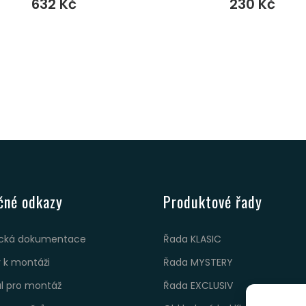
632
Kč
230
Kč
čné odkazy
Produktové řady
cká dokumentace
Řada KLASIC
 k montáži
Řada MYSTERY
ál pro montáž
Řada EXCLUSIV