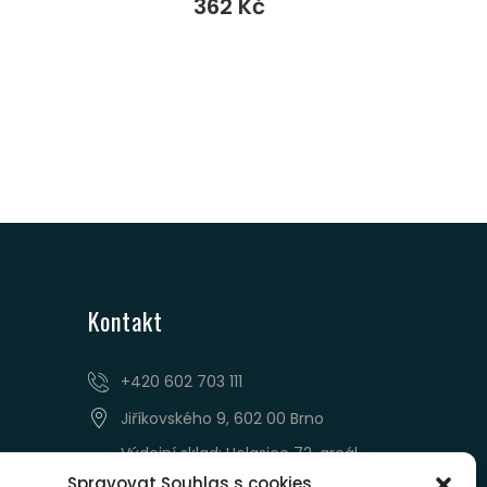
362
Kč
Kontakt
‭+420 602 703 111‬
Jiříkovského 9, 602 00 Brno
Výdejní sklad: Holasice 72, areál
AZ REAKOL
Spravovat Souhlas s cookies