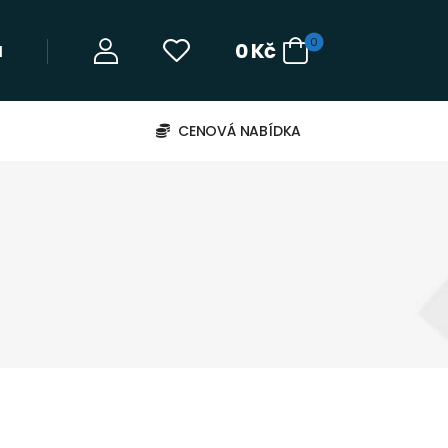
0
0
Kč
‬
CENOVÁ NABÍDKA