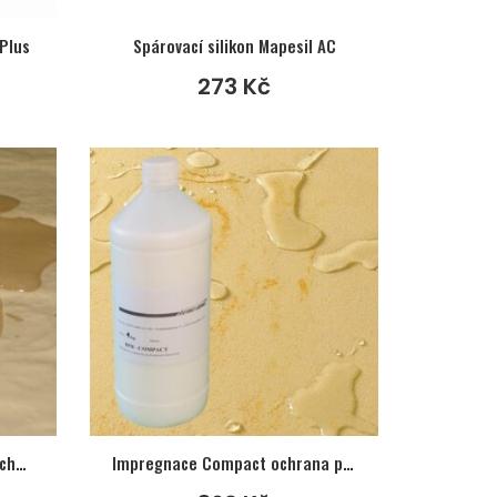
Plus
Spárovací silikon Mapesil AC
273
Kč
Impregnace HD ochrana povrchu betonu
Impregnace Compact ochrana povrchu umělého pískovce